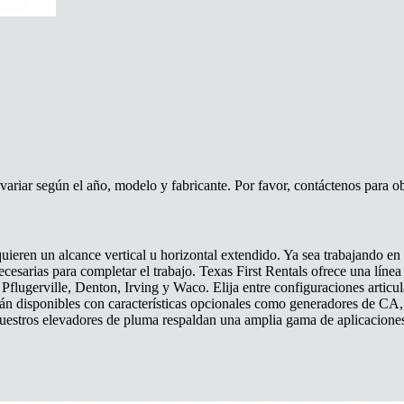
riar según el año, modelo y fabricante. Por favor, contáctenos para obt
ieren un alcance vertical u horizontal extendido. Ya sea trabajando en
ecesarias para completar el trabajo. Texas First Rentals ofrece una lín
flugerville, Denton, Irving y Waco. Elija entre configuraciones articula
n disponibles con características opcionales como generadores de CA, k
uestros elevadores de pluma respaldan una amplia gama de aplicaciones