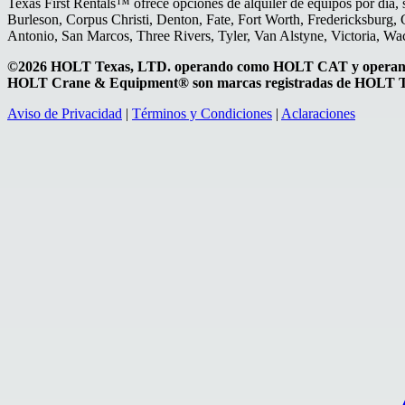
Texas First Rentals™ ofrece opciones de alquiler de equipos por día, 
Burleson, Corpus Christi, Denton, Fate, Fort Worth, Fredericksburg, 
Antonio, San Marcos, Three Rivers, Tyler, Van Alstyne, Victoria, W
©2026 HOLT Texas, LTD. operando como HOLT CAT y operand
HOLT Crane & Equipment® son marcas registradas de HOLT Te
Aviso de Privacidad
|
Términos y Condiciones
|
Aclaraciones