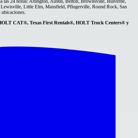
a las 24 horas: Arlington, Austin, Belton, Brownsville, Bulverde,
 Lewisville, Little Elm, Mansfield, Pflugerville, Round Rock, San
 ubicaciones.
HOLT CAT®, Texas First Rentals®, HOLT Truck Centers® y