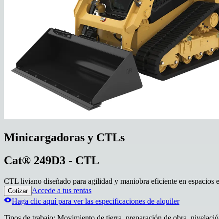
Minicargadoras y CTLs
Cat® 249D3 - CTL
CTL liviano diseñado para agilidad y maniobra eficiente en espacios e
Accede a tus rentas
Cotizar
Haga clic aquí para ver las especificaciones de alquiler
Tipos de trabajo
:
Movimiento de tierra, preparación de obra, nivelaci