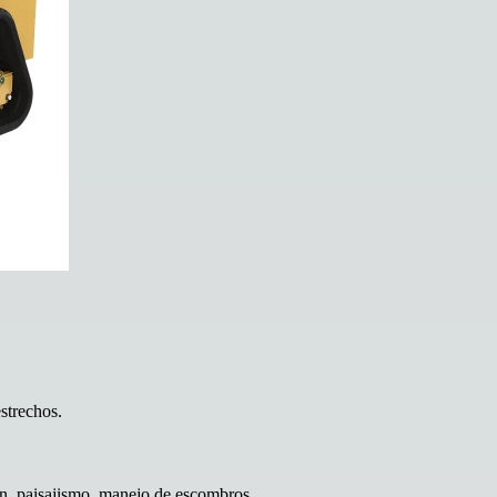
strechos.
ón, paisajismo, manejo de escombros