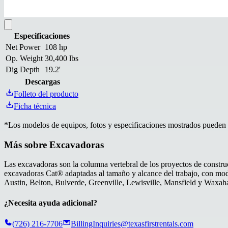
Especificaciones
Net Power
108 hp
Op. Weight
30,400 lbs
Dig Depth
19.2'
Descargas
Folleto del producto
Ficha técnica
*
Los modelos de equipos, fotos y especificaciones mostrados pueden va
Más sobre
Excavadoras
Las excavadoras son la columna vertebral de los proyectos de constru
excavadoras Cat® adaptadas al tamaño y alcance del trabajo, con model
Austin, Belton, Bulverde, Greenville, Lewisville, Mansfield y Waxah
¿Necesita ayuda adicional?
(726) 216-7706
BillingInquiries@texasfirstrentals.com