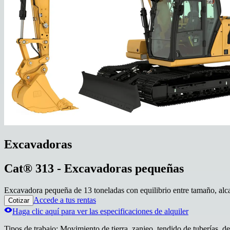
Excavadoras
Cat® 313 - Excavadoras pequeñas
Excavadora pequeña de 13 toneladas con equilibrio entre tamaño, alca
Accede a tus rentas
Cotizar
Haga clic aquí para ver las especificaciones de alquiler
Tipos de trabajo
:
Movimiento de tierra, zanjeo, tendido de tuberías, de