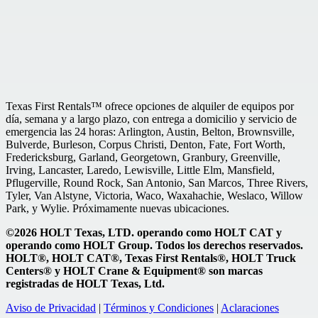
Texas First Rentals™ ofrece opciones de alquiler de equipos por
día, semana y a largo plazo, con entrega a domicilio y servicio de
emergencia las 24 horas: Arlington, Austin, Belton, Brownsville,
Bulverde, Burleson, Corpus Christi, Denton, Fate, Fort Worth,
Fredericksburg, Garland, Georgetown, Granbury, Greenville,
Irving, Lancaster, Laredo, Lewisville, Little Elm, Mansfield,
Pflugerville, Round Rock, San Antonio, San Marcos, Three Rivers,
Tyler, Van Alstyne, Victoria, Waco, Waxahachie, Weslaco, Willow
Park, y Wylie. Próximamente nuevas ubicaciones.
©2026 HOLT Texas, LTD. operando como HOLT CAT y
operando como HOLT Group. Todos los derechos reservados.
HOLT®, HOLT CAT®, Texas First Rentals®, HOLT Truck
Centers® y HOLT Crane & Equipment® son marcas
registradas de HOLT Texas, Ltd.
Aviso de Privacidad
|
Términos y Condiciones
|
Aclaraciones